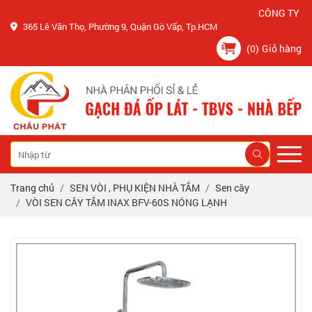
CÔNG TY CHÂU 
365 Lê Văn Thọ, Phường 9, Quận Gò Vấp, Tp.HCM
(0)
Giỏ hàng
Trang chủ
SEN VÒI , PHỤ KIỆN NHÀ TẮM
Sen cây
VÒI SEN CÂY TẮM INAX BFV-60S NÓNG LẠNH