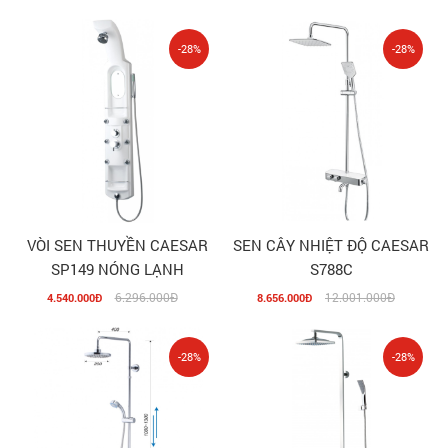
-28%
-28%
VÒI SEN THUYỀN CAESAR
SEN CÂY NHIỆT ĐỘ CAESAR
SP149 NÓNG LẠNH
S788C
6.296.000Đ
12.001.000Đ
4.540.000Đ
8.656.000Đ
-28%
-28%