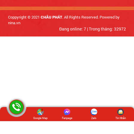
Coppyright © 2021
. All Rights Reserved. Powered by
CHÂU PHÁT
nina.vn
Đang online: 7
|
Trong tháng: 32972
Google Map
Fanpage
Zalo
Tin Nhắn