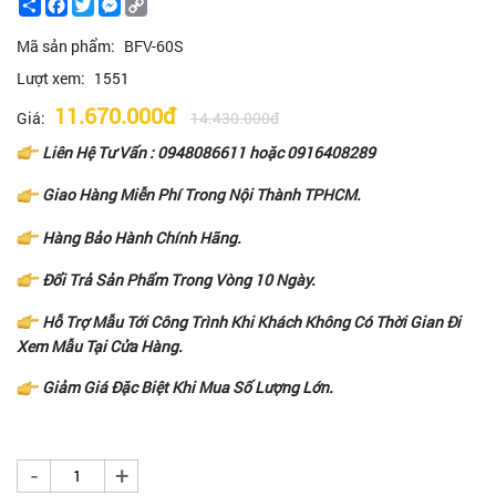
Share
Facebook
Twitter
Messenger
Copy
Link
Mã sản phẩm:
BFV-60S
Lượt xem:
1551
11.670.000đ
Giá:
14.430.000đ
Liên Hệ Tư Vấn :
0948086611
hoặc
0916408289
Giao Hàng Miễn Phí Trong Nội Thành TPHCM.
Hàng Bảo Hành Chính Hãng.
Đổi Trả Sản Phẩm Trong Vòng 10 Ngày.
Hỗ Trợ Mẫu Tới Công Trình Khi Khách Không Có Thời Gian Đi
Xem Mẫu Tại Cửa Hàng.
Giảm Giá Đặc Biệt Khi Mua Số Lượng Lớn.
-
+