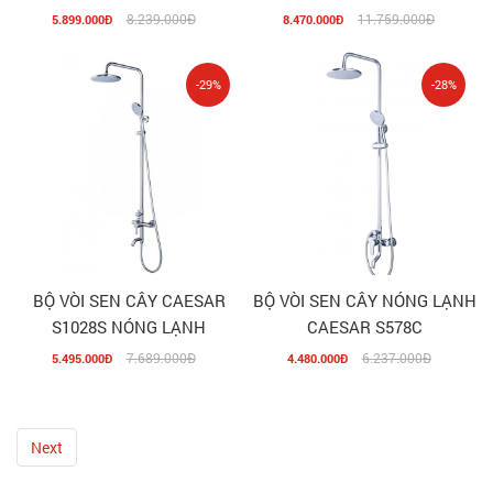
8.239.000Đ
11.759.000Đ
5.899.000Đ
8.470.000Đ
-29%
-28%
BỘ VÒI SEN CÂY CAESAR
BỘ VÒI SEN CÂY NÓNG LẠNH
S1028S NÓNG LẠNH
CAESAR S578C
7.689.000Đ
6.237.000Đ
5.495.000Đ
4.480.000Đ
Next