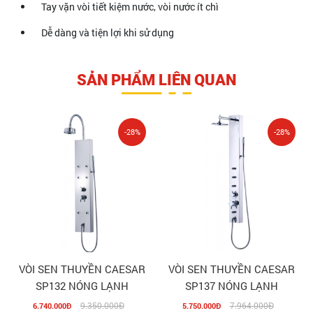
Tay vặn vòi tiết kiệm nước, vòi nước ít chì
Dễ dàng và tiện lợi khi sử dụng
SẢN PHẨM LIÊN QUAN
-28%
-28%
VÒI SEN THUYỀN CAESAR
VÒI SEN THUYỀN CAESAR
SP132 NÓNG LẠNH
SP137 NÓNG LẠNH
9.350.000Đ
7.964.000Đ
6.740.000Đ
5.750.000Đ