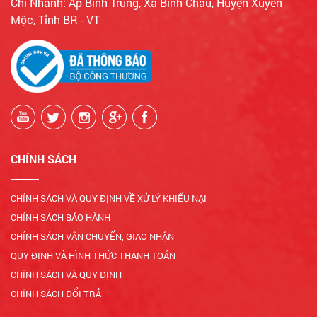
Chi Nhánh: Ấp Bình Trung, Xã Bình Châu, Huyện Xuyên
Mộc, Tỉnh BR - VT
CHÍNH SÁCH
CHÍNH SÁCH VÀ QUY ĐỊNH VỀ XỬ LÝ KHIẾU NẠI
CHÍNH SÁCH BẢO HÀNH
CHÍNH SÁCH VẬN CHUYỂN, GIAO NHẬN
QUY ĐỊNH VÀ HÌNH THỨC THANH TOÁN
CHÍNH SÁCH VÀ QUY ĐỊNH
CHÍNH SÁCH ĐỔI TRẢ