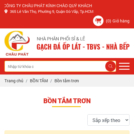
CÔNG TY CHÂU PHÁT KÍNH CHÀO QUÝ KHÁCH
365 Lê Văn Thọ, Phường 9, Quận Gò Vấp, Tp.HCM
(0)
Giỏ hàng
Trang chủ
BỒN TẮM
Bồn tắm trơn
BỒN TẮM TRƠN