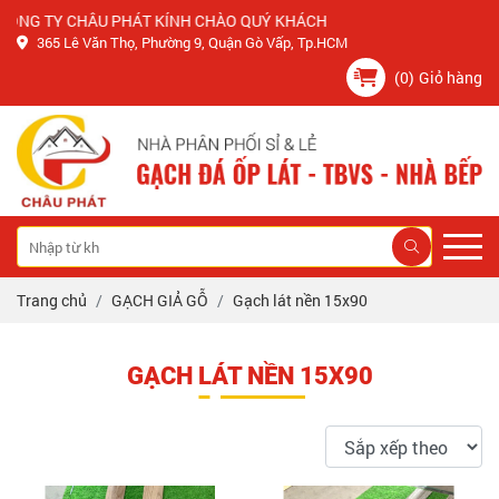
 TY CHÂU PHÁT KÍNH CHÀO QUÝ KHÁCH
365 Lê Văn Thọ, Phường 9, Quận Gò Vấp, Tp.HCM
(0)
Giỏ hàng
Trang chủ
GẠCH GIẢ GỖ
Gạch lát nền 15x90
GẠCH LÁT NỀN 15X90