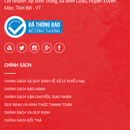
Chi Nhánh: Ấp Bình Trung, Xã Bình Châu, Huyện Xuyên
Mộc, Tỉnh BR - VT
CHÍNH SÁCH
CHÍNH SÁCH VÀ QUY ĐỊNH VỀ XỬ LÝ KHIẾU NẠI
CHÍNH SÁCH BẢO HÀNH
CHÍNH SÁCH VẬN CHUYỂN, GIAO NHẬN
QUY ĐỊNH VÀ HÌNH THỨC THANH TOÁN
CHÍNH SÁCH VÀ QUY ĐỊNH
CHÍNH SÁCH ĐỔI TRẢ