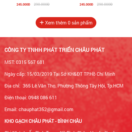
Khẩu 15903
Khẩu 15904
290.000Đ
290.000Đ
245.000Đ
245.000Đ
Xem thêm
0
sản phẩm
CÔNG TY TNHH PHÁT TRIỂN CHÂU PHÁT
MST: 0315 567 681
Ngày cấp: 15/03/2019 Tại Sở KH&ĐT TP.Hồ Chí Minh
Địa chỉ: 365 Lê Văn Thọ, Phường Thông Tây Hội, Tp.HCM
Điện thoại: 0948 086 611
Email: chauphat352@gmail.com
KHO GẠCH CHÂU PHÁT - BÌNH CHÂU