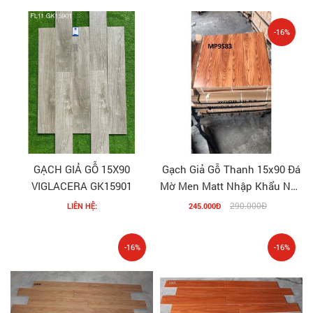
-16%
GẠCH GIẢ GỖ 15X90
Gạch Giả Gỗ Thanh 15x90 Đá
VIGLACERA GK15901
Mờ Men Matt Nhập Khẩu Nâu
Đỏ MP9583
290.000Đ
LIÊN HỆ:
245.000Đ
-16%
-16%