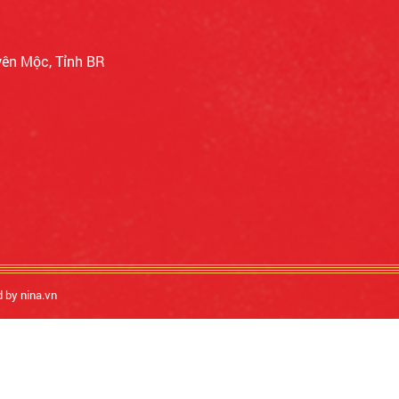
yên Mộc, Tỉnh BR
d by nina.vn