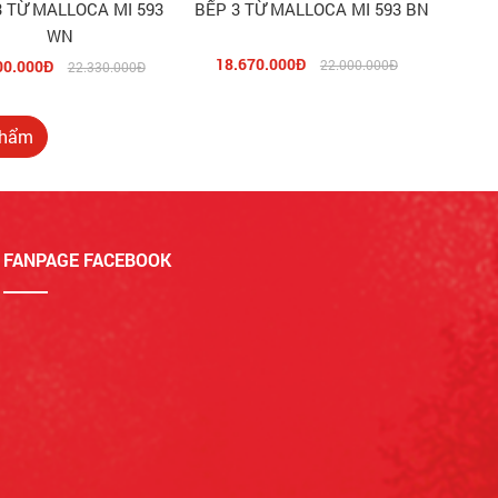
3 TỪ MALLOCA MI 593
BẾP 3 TỪ MALLOCA MI 593 BN
WN
18.670.000Đ
00.000Đ
22.000.000Đ
22.330.000Đ
hẩm
FANPAGE FACEBOOK