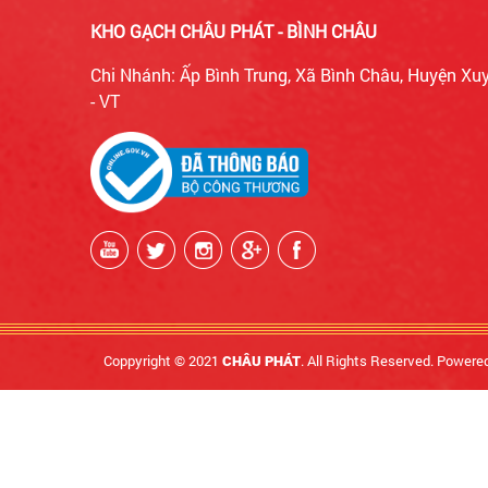
KHO GẠCH CHÂU PHÁT - BÌNH CHÂU
Chi Nhánh: Ấp Bình Trung, Xã Bình Châu, Huyện Xu
- VT
Coppyright © 2021
. All Rights Reserved. Powere
CHÂU PHÁT