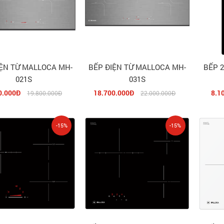
IỆN TỪ MALLOCA MH-
BẾP ĐIỆN TỪ MALLOCA MH-
BẾP 2 ĐIỆN
021S
031S
0.000Đ
18.700.000Đ
8.1
19.800.000Đ
22.000.000Đ
-15%
-15%