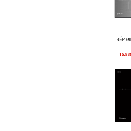
BẾP Đ
16.83