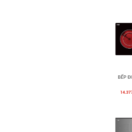
BẾP Đ
14.37