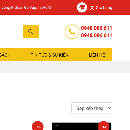
Phường 9, Quận Gò Vấp, Tp.HCM
(0)
Giỏ hàng
0948 086 611
0948 086 611
 SÁCH
TIN TỨC & SỰ KIỆN
LIÊN HỆ
-15%
-15%