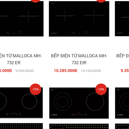
IỆN TỪ MALLOCA MH-
BẾP ĐIỆN TỪ MALLOCA MH-
BẾP Đ
732 ER
732 EIR
5.000Đ
10.285.000Đ
9.35
9.900.000Đ
12.100.000Đ
-15%
-15%