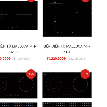
IỆN TỪ MALLOCA MH-
BẾP ĐIỆN TỪ MALLOCA MH-
732 EI
59031
0.000Đ
11.220.000Đ
11.000.000Đ
13.200.000Đ
-15%
-15%