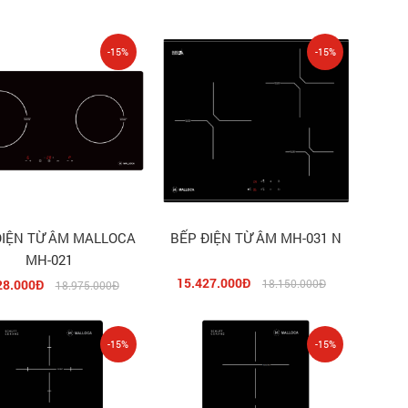
-15%
-15%
ĐIỆN TỪ ÂM MALLOCA
BẾP ĐIỆN TỪ ÂM MH-031 N
MH-021
15.427.000Đ
28.000Đ
18.150.000Đ
18.975.000Đ
-15%
-15%