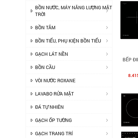
BỒN NƯỚC, MÁY NĂNG LƯỢNG MẶT
TRỜI
BỒN TẮM
BỒN TIỂU, PHỤ KIỆN BỒN TIỂU
GẠCH LÁT NỀN
BẾP Đ
BỒN CẦU
8.41
VÒI NƯỚC ROXANE
LAVABO RỬA MẶT
ĐÁ TỰ NHIÊN
GẠCH ỐP TƯỜNG
GẠCH TRANG TRÍ