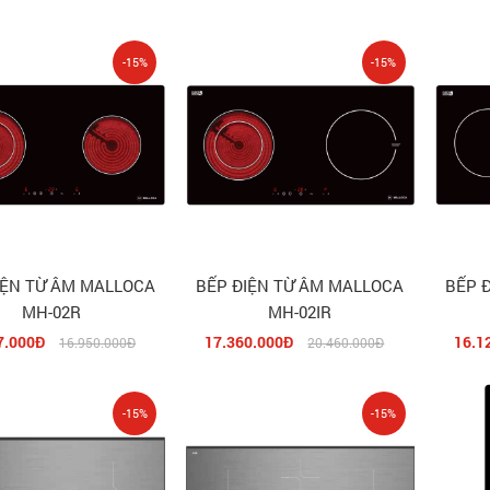
-15%
-15%
IỆN TỪ ÂM MALLOCA
BẾP ĐIỆN TỪ ÂM MALLOCA
BẾP 
MH-02R
MH-02IR
7.000Đ
17.360.000Đ
16.1
16.950.000Đ
20.460.000Đ
-15%
-15%