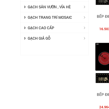
GẠCH SÂN VƯỜN , VỈA HÈ
BẾP Đ
GẠCH TRANG TRÍ MOSAIC
GẠCH CAO CẤP
16.50
GẠCH GIẢ GỖ
BẾP Đ
24.96