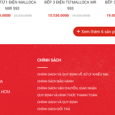
 TỪ 1 ĐIỆN MALLOCA
BẾP 3 ĐIỆN TỪ MALLOCA MR
BẾP 
MIR 593
593
0.000Đ
15.530.000Đ
19.0
23.320.000Đ
18.300.000Đ
Xem thêm
6
sản p
CHÍNH SÁCH
CHÍNH SÁCH VÀ QUY ĐỊNH VỀ XỬ LÝ KHIẾU NẠI
nh
CHÍNH SÁCH BẢO HÀNH
CHÍNH SÁCH VẬN CHUYỂN, GIAO NHẬN
Tp.HCM
QUY ĐỊNH VÀ HÌNH THỨC THANH TOÁN
CHÍNH SÁCH VÀ QUY ĐỊNH
CHÍNH SÁCH ĐỔI TRẢ