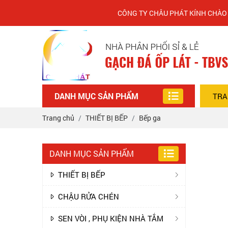
CÔNG TY CHÂU PHÁT KÍNH CHÀO QUÝ KHÁ
DANH MỤC SẢN PHẨM
TRA
Trang chủ
THIẾT BỊ BẾP
Bếp ga
DANH MỤC SẢN PHẨM
THIẾT BỊ BẾP
CHẬU RỬA CHÉN
SEN VÒI , PHỤ KIỆN NHÀ TẮM