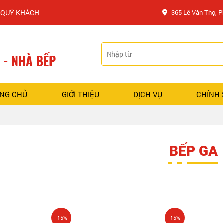
CH
365 Lê Văn Thọ, 
NG CHỦ
GIỚI THIỆU
DỊCH VỤ
CHÍNH
BẾP GA
-15%
-15%