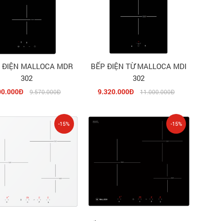
 MALLOCA MDR
BẾP ĐIỆN TỪ MALLOCA MDI
302
302
00.000Đ
9.320.000Đ
9.570.000Đ
11.000.000Đ
-15%
-15%