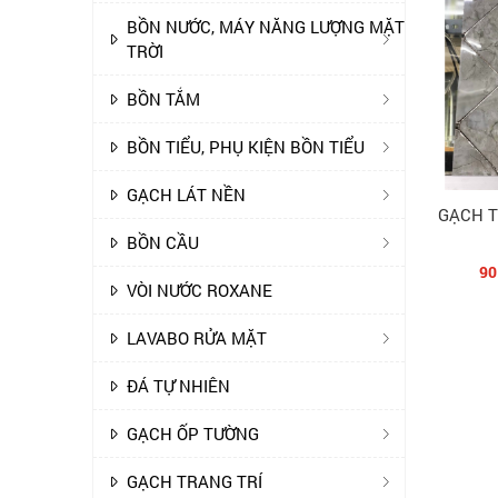
BỒN NƯỚC, MÁY NĂNG LƯỢNG MẶT
TRỜI
BỒN TẮM
BỒN TIỂU, PHỤ KIỆN BỒN TIỂU
GẠCH LÁT NỀN
GẠCH T
BỒN CẦU
90
VÒI NƯỚC ROXANE
LAVABO RỬA MẶT
ĐÁ TỰ NHIÊN
GẠCH ỐP TƯỜNG
GẠCH TRANG TRÍ