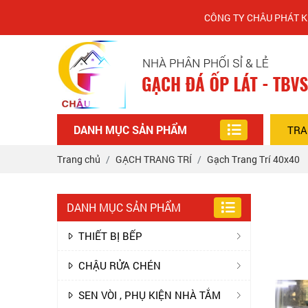
CÔNG TY CHÂU PHÁT KÍNH CH
DANH MỤC SẢN PHẨM
TRA
Trang chủ
GẠCH TRANG TRÍ
Gạch Trang Trí 40x40
DANH MỤC SẢN PHẨM
THIẾT BỊ BẾP
CHẬU RỬA CHÉN
SEN VÒI , PHỤ KIỆN NHÀ TẮM