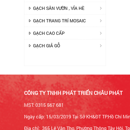
GẠCH SÂN VƯỜN , VỈA HÈ
GẠCH TRANG TRÍ MOSAIC
GẠCH CAO CẤP
GẠCH GIẢ GỖ
CÔNG TY TNHH PHÁT TRIỂN CHÂU PHÁT
MST: 0315 567 681
Ngày cấp: 15/03/2019 Tại Sở KH&ĐT TP.Hồ Chí Mi
Địa chỉ: 365 Lê Văn Thọ, Phường Thông Tây Hội, 