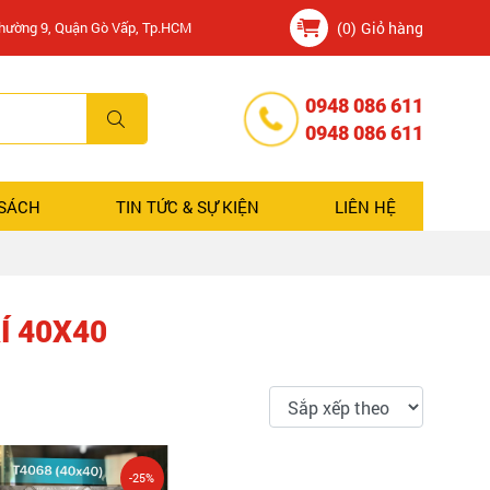
Phường 9, Quận Gò Vấp, Tp.HCM
(0)
Giỏ hàng
0948 086 611
0948 086 611
 SÁCH
TIN TỨC & SỰ KIỆN
LIÊN HỆ
Í 40X40
-25%