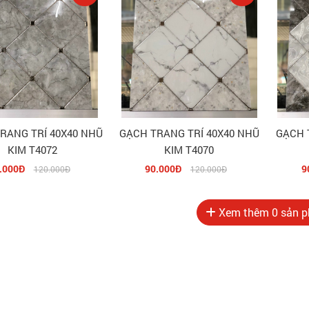
RANG TRÍ 40X40 NHŨ
GẠCH TRANG TRÍ 40X40 NHŨ
GẠCH 
KIM T4072
KIM T4070
.000Đ
90.000Đ
9
120.000Đ
120.000Đ
Xem thêm
0
sản p