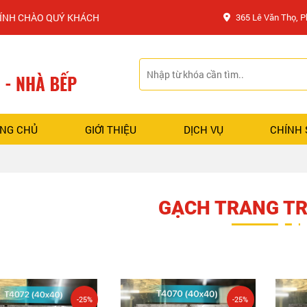
ÀO QUÝ KHÁCH
365 Lê Văn Thọ, 
NG CHỦ
GIỚI THIỆU
DỊCH VỤ
CHÍNH
GẠCH TRANG TR
-25%
-25%