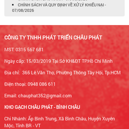
CHÍNH SÁCH VÀ QUY ĐỊNH VỀ XỬ LÝ KHIẾU NẠI -
07/08/2026
CÔNG TY TNHH PHÁT TRIỂN CHÂU PHÁT
MST: 0315 567 681
Ngày cấp: 15/03/2019 Tại Sở KH&ĐT TP.Hồ Chí Minh
Địa chỉ: 365 Lê Văn Thọ, Phường Thông Tây Hội, Tp.HCM
Điện thoại: 0948 086 611
Email: chauphat352@gmail.com
KHO GẠCH CHÂU PHÁT - BÌNH CHÂU
Chi Nhánh: Ấp Bình Trung, Xã Bình Châu, Huyện Xuyên
Mộc, Tỉnh BR - VT