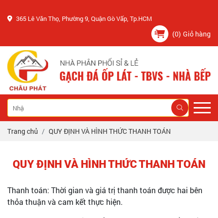
CÔN
365 Lê Văn Thọ, Phường 9, Quận Gò Vấp, Tp.HCM
(0)
Giỏ hàng
Trang chủ
QUY ĐỊNH VÀ HÌNH THỨC THANH TOÁN
QUY ĐỊNH VÀ HÌNH THỨC THANH TOÁN
Thanh toán: Thời gian và giá trị thanh toán được hai bên
thỏa thuận và cam kết thực hiện.