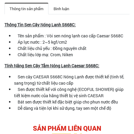
Thông tin sản phẩm
Bình luận
Thông Tin Sen Cây Nóng Lạnh S668C:
Tên sản phẩm : Vòi sen nóng lạnh cao cấp Caesar S668C
Áp lực nước : 2~5 kgf/cm2
Chất liệu chủ yếu : Đồng nguyên chất
Chất liệu lớp mạ: Crom, Niken
Tính Năng Sen Cây Tắm Nóng Lạnh Caesar S668C:
Sen cây CAESAR S668C Nóng Lạnh được thiết kế (tinh tế,
sang trọng) từ chất liệu cao cấp
Sen được thiết kế với công nghệ (ECOFUL SHOWER) giúp
tiết kiệm nước của hãng thiết bị vệ sinh CAESAR
Bát sen được thiết kế đặc biệt giúp cho phun nước đều
Dễ dàng và tiện lợi khi sử dụng, tay sen một chế độ
SẢN PHẨM LIÊN QUAN