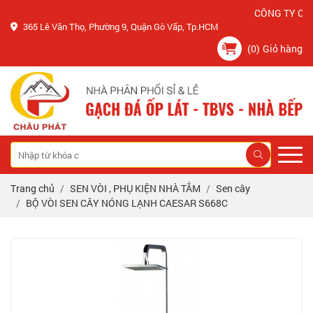
CÔNG TY CHÂU P
365 Lê Văn Thọ, Phường 9, Quận Gò Vấp, Tp.HCM
(0)
Giỏ hàng
Trang chủ
SEN VÒI , PHỤ KIỆN NHÀ TẮM
Sen cây
BỘ VÒI SEN CÂY NÓNG LẠNH CAESAR S668C