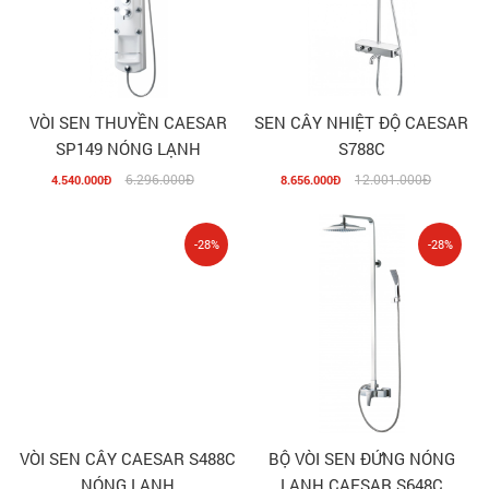
VÒI SEN THUYỀN CAESAR
SEN CÂY NHIỆT ĐỘ CAESAR
SP149 NÓNG LẠNH
S788C
6.296.000Đ
12.001.000Đ
4.540.000Đ
8.656.000Đ
-28%
-28%
VÒI SEN CÂY CAESAR S488C
BỘ VÒI SEN ĐỨNG NÓNG
NÓNG LẠNH
LẠNH CAESAR S648C