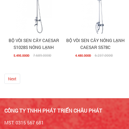
BỘ VÒI SEN CÂY CAESAR
BỘ VÒI SEN CÂY NÓNG LẠNH
S1028S NÓNG LẠNH
CAESAR S578C
7.689.000Đ
6.237.000Đ
5.495.000Đ
4.480.000Đ
Next
CÔNG TY TNHH PHÁT TRIỂN CHÂU PHÁT
MST: 0315 567 681