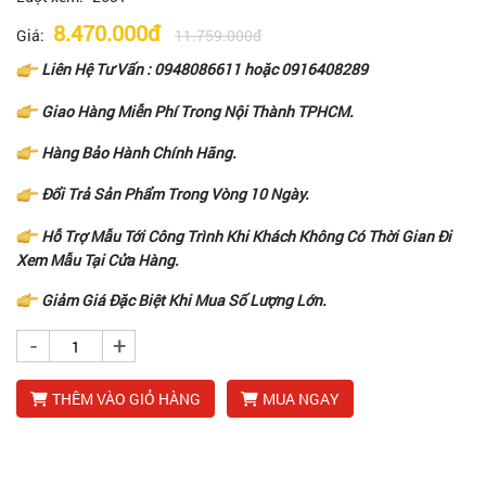
8.470.000đ
Giá:
11.759.000đ
Liên Hệ Tư Vấn :
0948086611
hoặc
0916408289
Giao Hàng Miễn Phí Trong Nội Thành TPHCM.
Hàng Bảo Hành Chính Hãng.
Đổi Trả Sản Phẩm Trong Vòng 10 Ngày.
Hỗ Trợ Mẫu Tới Công Trình Khi Khách Không Có Thời Gian Đi
Xem Mẫu Tại Cửa Hàng.
Giảm Giá Đặc Biệt Khi Mua Số Lượng Lớn.
-
+
THÊM VÀO GIỎ HÀNG
MUA NGAY