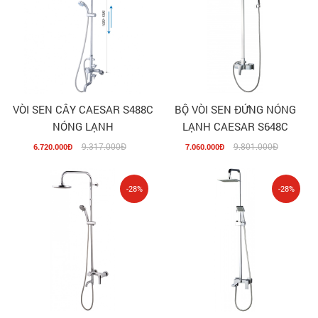
VÒI SEN CÂY CAESAR S488C
BỘ VÒI SEN ĐỨNG NÓNG
NÓNG LẠNH
LẠNH CAESAR S648C
9.317.000Đ
9.801.000Đ
6.720.000Đ
7.060.000Đ
-28%
-28%