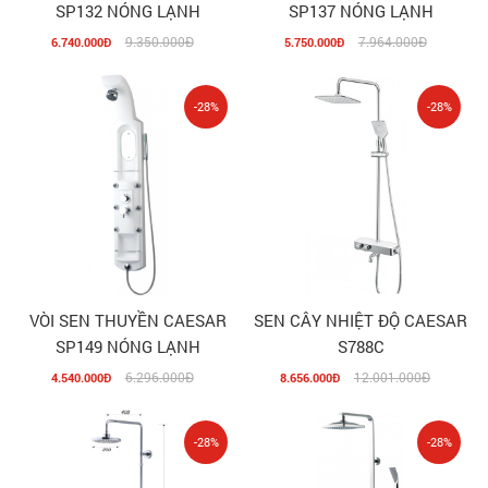
SP132 NÓNG LẠNH
SP137 NÓNG LẠNH
9.350.000Đ
7.964.000Đ
6.740.000Đ
5.750.000Đ
-28%
-28%
VÒI SEN THUYỀN CAESAR
SEN CÂY NHIỆT ĐỘ CAESAR
SP149 NÓNG LẠNH
S788C
6.296.000Đ
12.001.000Đ
4.540.000Đ
8.656.000Đ
-28%
-28%