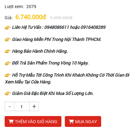
Lượt xem:
2079
6.740.000đ
Giá:
9.350.000đ
Liên Hệ Tư Vấn :
0948086611
hoặc
0916408289
Giao Hàng Miễn Phí Trong Nội Thành TPHCM.
Hàng Bảo Hành Chính Hãng.
Đổi Trả Sản Phẩm Trong Vòng 10 Ngày.
Hỗ Trợ Mẫu Tới Công Trình Khi Khách Không Có Thời Gian Đi
Xem Mẫu Tại Cửa Hàng.
Giảm Giá Đặc Biệt Khi Mua Số Lượng Lớn.
-
+
THÊM VÀO GIỎ HÀNG
MUA NGAY