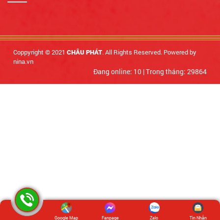
Coppyright © 2021
. All Rights Reserved. Powered by
CHÂU PHÁT
nina.vn
Đang online: 10
|
Trong tháng: 29864
Google Map
Fanpage
Zalo
Tin Nhắn