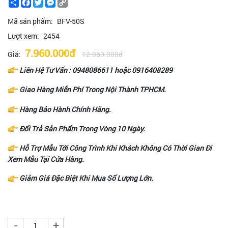
Share
Facebook
Twitter
Messenger
Copy
Link
Mã sản phẩm:
BFV-50S
Lượt xem:
2454
7.960.000đ
Giá:
12.960.000đ
Liên Hệ Tư Vấn :
0948086611
hoặc
0916408289
Giao Hàng Miễn Phí Trong Nội Thành TPHCM.
Hàng Bảo Hành Chính Hãng.
Đổi Trả Sản Phẩm Trong Vòng 10 Ngày.
Hỗ Trợ Mẫu Tới Công Trình Khi Khách Không Có Thời Gian Đi
Xem Mẫu Tại Cửa Hàng.
Giảm Giá Đặc Biệt Khi Mua Số Lượng Lớn.
-
+