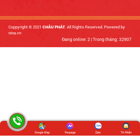
Coppyright © 2021
. All Rights Reserved. Powered by
CHÂU PHÁT
nina.vn
Đang online: 2
|
Trong tháng: 32907
Google Map
Fanpage
Zalo
Tin Nhắn