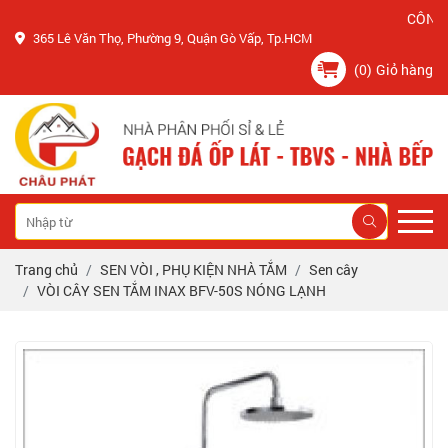
CÔNG TY C
365 Lê Văn Thọ, Phường 9, Quận Gò Vấp, Tp.HCM
(0)
Giỏ hàng
Trang chủ
SEN VÒI , PHỤ KIỆN NHÀ TẮM
Sen cây
VÒI CÂY SEN TẮM INAX BFV-50S NÓNG LẠNH