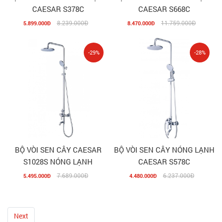
CAESAR S378C
CAESAR S668C
8.239.000Đ
11.759.000Đ
5.899.000Đ
8.470.000Đ
-29%
-28%
BỘ VÒI SEN CÂY CAESAR
BỘ VÒI SEN CÂY NÓNG LẠNH
S1028S NÓNG LẠNH
CAESAR S578C
7.689.000Đ
6.237.000Đ
5.495.000Đ
4.480.000Đ
Next