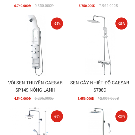
9.350.000Đ
7.964.000Đ
6.740.000Đ
5.750.000Đ
-28%
-28%
VÒI SEN THUYỀN CAESAR
SEN CÂY NHIỆT ĐỘ CAESAR
SP149 NÓNG LẠNH
S788C
6.296.000Đ
12.001.000Đ
4.540.000Đ
8.656.000Đ
-28%
-28%