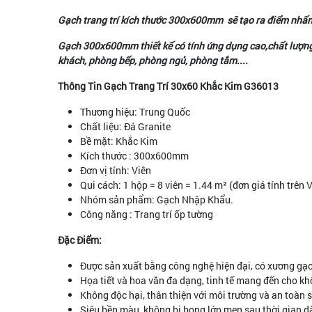
Gạch trang trí kích thước 300x600mm sẽ tạo ra điểm nhấn 
Gạch 300x600mm thiết kế có tính ứng dụng cao,chất lượng
khách, phòng bếp, phòng ngủ, phòng tắm....
Thông Tin Gạch Trang Trí 30x60 Khắc Kim G36013
Thương hiệu: Trung Quốc
Chất liệu: Đá Granite
Bề mặt: Khắc Kim
Kích thước : 300x600mm
Đơn vị tính: Viên
Qui cách: 1 hộp = 8 viên = 1.44 m² (đơn giá tính trên 
Nhóm sản phẩm: Gạch Nhập Khẩu.
Công năng : Trang trí ốp tường
Đặc Điểm:
Được sản xuất bằng công nghệ hiện đại, có xương gạch
Họa tiết và hoa văn đa dạng, tinh tế mang đến cho k
Không độc hại, thân thiện với môi trường và an toàn 
Siêu bền màu, không bị bong lớp men sau thời gian d