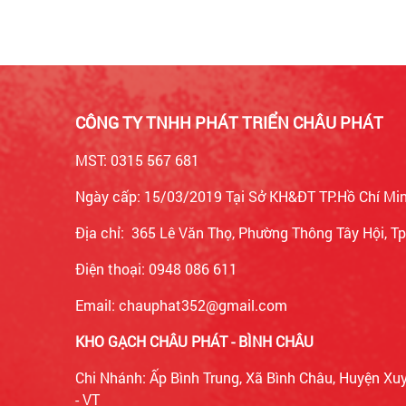
CÔNG TY TNHH PHÁT TRIỂN CHÂU PHÁT
MST: 0315 567 681
Ngày cấp: 15/03/2019 Tại Sở KH&ĐT TP.Hồ Chí Mi
Địa chỉ: 365 Lê Văn Thọ, Phường Thông Tây Hội, 
Điện thoại: 0948 086 611
Email: chauphat352@gmail.com
KHO GẠCH CHÂU PHÁT - BÌNH CHÂU
Chi Nhánh: Ấp Bình Trung, Xã Bình Châu, Huyện Xu
- VT