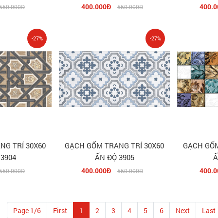
400.000Đ
400.0
550.000Đ
550.000Đ
-27%
-27%
NG TRÍ 30X60
GẠCH GỐM TRANG TRÍ 30X60
GẠCH GỐM
 3904
ẤN ĐỘ 3905
Ấ
400.000Đ
400.0
550.000Đ
550.000Đ
Page 1/6
First
1
2
3
4
5
6
Next
Last