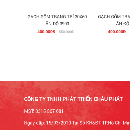
GẠCH GỐM TRANG TRÍ 30X60
GẠCH GỐM TRA
ẤN ĐỘ 3903
ẤN ĐỘ
400.000Đ
400.000Đ
550.000Đ
CÔNG TY TNHH PHÁT TRIỂN CHÂU PHÁT
MST: 0315 567 681
Ngày cấp: 15/03/2019 Tại Sở KH&ĐT TP.Hồ Chí Mi