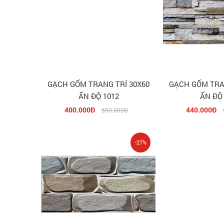
GẠCH GỐM TRANG TRÍ 30X60
GẠCH GỐM TRA
ẤN ĐỘ 1012
ẤN ĐỘ
400.000Đ
440.000Đ
550.000Đ
-27%