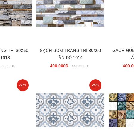
NG TRÍ 30X60
GẠCH GỐM TRANG TRÍ 30X60
GẠCH GỐM
 1013
ẤN ĐỘ 1014
Ấ
400.000Đ
400.0
550.000Đ
550.000Đ
-27%
-27%