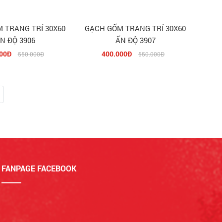
 TRANG TRÍ 30X60
GẠCH GỐM TRANG TRÍ 30X60
N ĐỘ 3906
ẤN ĐỘ 3907
00Đ
400.000Đ
550.000Đ
550.000Đ
FANPAGE FACEBOOK