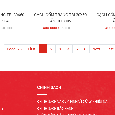
NG TRÍ 30X60
GẠCH GỐM TRANG TRÍ 30X60
GẠCH GỐM
 3904
ẤN ĐỘ 3905
Ấ
400.000Đ
400.0
550.000Đ
550.000Đ
Page 1/6
First
1
2
3
4
5
6
Next
Last
CHÍNH SÁCH
CHÍNH SÁCH VÀ QUY ĐỊNH VỀ XỬ LÝ KHIẾU NẠI
nh
CHÍNH SÁCH BẢO HÀNH