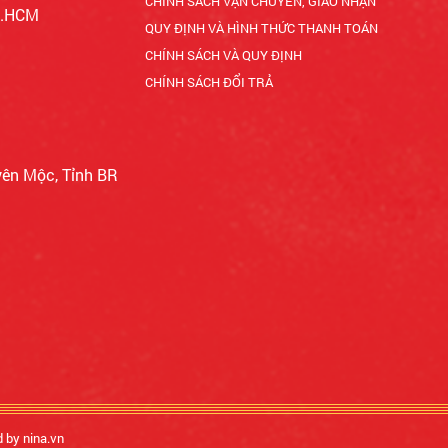
CHÍNH SÁCH VẬN CHUYỂN, GIAO NHẬN
Tp.HCM
QUY ĐỊNH VÀ HÌNH THỨC THANH TOÁN
CHÍNH SÁCH VÀ QUY ĐỊNH
CHÍNH SÁCH ĐỔI TRẢ
yên Mộc, Tỉnh BR
d by nina.vn