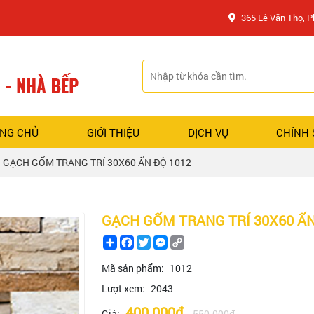
365 Lê Văn Thọ, 
NG CHỦ
GIỚI THIỆU
DỊCH VỤ
CHÍNH
GẠCH GỐM TRANG TRÍ 30X60 ẤN ĐỘ 1012
GẠCH GỐM TRANG TRÍ 30X60 ẤN
Share
Facebook
Twitter
Messenger
Copy
Link
Mã sản phẩm:
1012
Lượt xem:
2043
400.000đ
Giá:
550.000đ