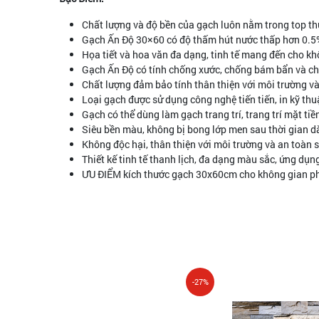
Chất lượng và độ bền của gạch luôn nằm trong top th
Gạch Ấn Độ 30×60 có độ thấm hút nước thấp hơn 0.5
Họa tiết và hoa văn đa dạng, tinh tế mang đến cho k
Gạch Ấn Độ có tính chống xước, chống bám bẩn và c
Chất lượng đảm bảo tính thân thiện với môi trường và
Loại gạch được sử dụng công nghệ tiến tiến, in kỹ thu
Gạch có thể dùng làm gạch trang trí, trang trí mặt t
Siêu bền màu, không bị bong lớp men sau thời gian d
Không độc hại, thân thiện với môi trường và an toàn 
Thiết kế tinh tế thanh lịch, đa dạng màu sắc, ứng dụng
ƯU ĐIỂM kích thước gạch 30x60cm cho không gian ph
-27%