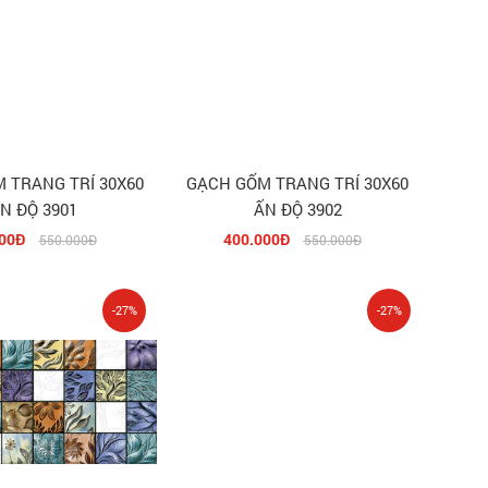
 TRANG TRÍ 30X60
GẠCH GỐM TRANG TRÍ 30X60
N ĐỘ 3901
ẤN ĐỘ 3902
00Đ
400.000Đ
550.000Đ
550.000Đ
-27%
-27%