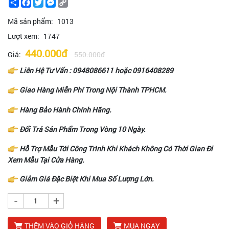
Share
Facebook
Twitter
Messenger
Copy
Link
Mã sản phẩm:
1013
Lượt xem:
1747
440.000đ
Giá:
550.000đ
Liên Hệ Tư Vấn :
0948086611
hoặc
0916408289
Giao Hàng Miễn Phí Trong Nội Thành TPHCM.
Hàng Bảo Hành Chính Hãng.
Đổi Trả Sản Phẩm Trong Vòng 10 Ngày.
Hỗ Trợ Mẫu Tới Công Trình Khi Khách Không Có Thời Gian Đi
Xem Mẫu Tại Cửa Hàng.
Giảm Giá Đặc Biệt Khi Mua Số Lượng Lớn.
-
+
THÊM VÀO GIỎ HÀNG
MUA NGAY