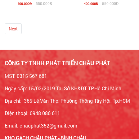
550.000Đ
550.000Đ
400.000Đ
400.000Đ
Next
CÔNG TY TNHH PHÁT TRIỂN CHÂU PHÁT
MST: 0315 567 681
Ngày cấp: 15/03/2019 Tại Sở KH&ĐT TP.Hồ Chí Minh
Địa chỉ: 365 Lê Văn Thọ, Phường Thông Tây Hội, Tp.HCM
Điện thoại: 0948 086 611
Email: chauphat352@gmail.com
KHO GẠCH CHÂU PHÁT - BÌNH CHÂU