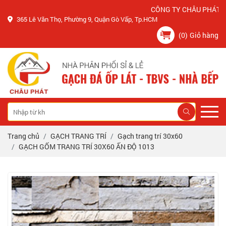
CÔNG TY CHÂU PHÁT KÍNH C
365 Lê Văn Thọ, Phường 9, Quận Gò Vấp, Tp.HCM
(0)
Giỏ hàng
Trang chủ
GẠCH TRANG TRÍ
Gạch trang trí 30x60
GẠCH GỐM TRANG TRÍ 30X60 ẤN ĐỘ 1013