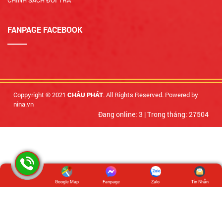
FANPAGE FACEBOOK
Coppyright © 2021
. All Rights Reserved. Powered by
CHÂU PHÁT
nina.vn
Đang online: 3
|
Trong tháng: 27504
Google Map
Fanpage
Zalo
Tin Nhắn