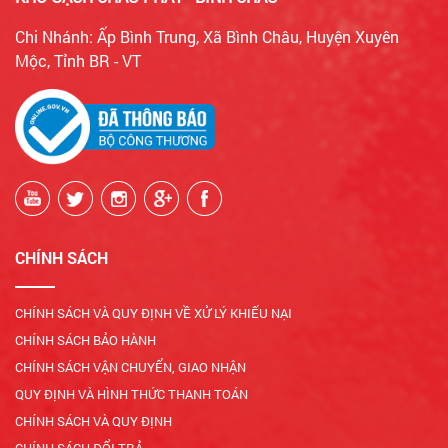
Chi Nhánh: Ấp Bình Trung, Xã Bình Châu, Huyện Xuyên
Mộc, Tỉnh BR - VT
CHÍNH SÁCH
CHÍNH SÁCH VÀ QUY ĐỊNH VỀ XỬ LÝ KHIẾU NẠI
CHÍNH SÁCH BẢO HÀNH
CHÍNH SÁCH VẬN CHUYỂN, GIAO NHẬN
QUY ĐỊNH VÀ HÌNH THỨC THANH TOÁN
CHÍNH SÁCH VÀ QUY ĐỊNH
CHÍNH SÁCH ĐỔI TRẢ