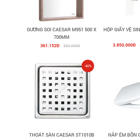
GƯƠNG SOI CAESAR M951 500 X
HỘP GIẤY VỆ SIN
700MM
3.850.000Đ
361.152Đ
583.000Đ
-40%
THOÁT SÀN CAESAR ST1010B
NẮP ÊM BỒN 