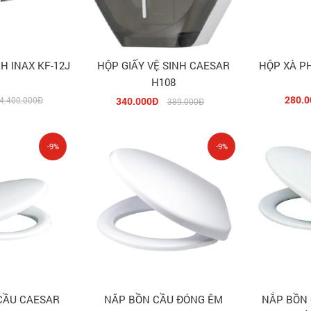
H INAX KF-12J
HỘP GIẤY VỆ SINH CAESAR
HỘP XÀ P
H108
280.0
4.400.000Đ
340.000Đ
389.000Đ
-9%
-9%
CẦU CAESAR
NĂP BỒN CẦU ĐÓNG ÊM
NẮP BỒN 