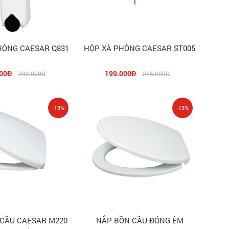
HÒNG CAESAR Q831
HỘP XÀ PHÒNG CAESAR ST005
00Đ
199.000Đ
292.000Đ
216.000Đ
-13%
-13%
CẦU CAESAR M220
NẮP BỒN CẦU ĐÓNG ÊM