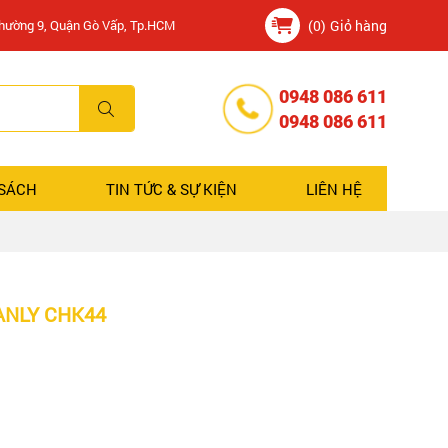
Phường 9, Quận Gò Vấp, Tp.HCM
(0)
Giỏ hàng
0948 086 611
0948 086 611
 SÁCH
TIN TỨC & SỰ KIỆN
LIÊN HỆ
ANLY CHK44