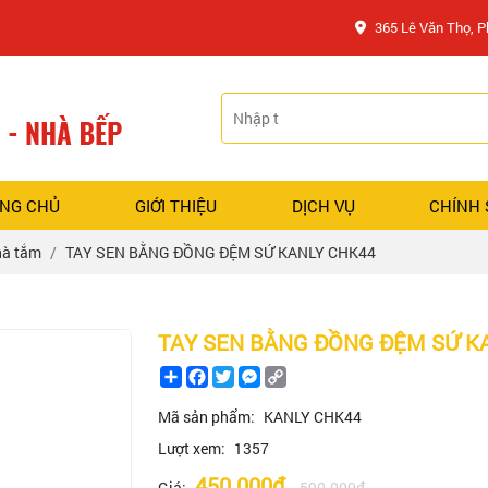
365 Lê Văn Thọ, 
NG CHỦ
GIỚI THIỆU
DỊCH VỤ
CHÍNH
hà tắm
TAY SEN BẰNG ĐỒNG ĐỆM SỨ KANLY CHK44
TAY SEN BẰNG ĐỒNG ĐỆM SỨ K
Share
Facebook
Twitter
Messenger
Copy
Link
Mã sản phẩm:
KANLY CHK44
Lượt xem:
1357
450.000đ
Giá:
590.000đ