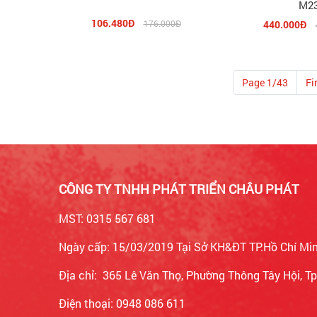
M2
106.480Đ
176.000Đ
440.000Đ
Page 1/43
Fi
CÔNG TY TNHH PHÁT TRIỂN CHÂU PHÁT
MST: 0315 567 681
Ngày cấp: 15/03/2019 Tại Sở KH&ĐT TP.Hồ Chí Mi
Địa chỉ: 365 Lê Văn Thọ, Phường Thông Tây Hội, 
Điện thoại: 0948 086 611