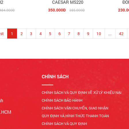
32
CAESAR MS220
ĐÓ
350.000Đ
230.0
484.000Đ
385.000Đ
rst
1
2
3
4
5
6
7
8
9
10
...
42
CHÍNH SÁCH
CHÍNH SÁCH VÀ QUY ĐỊNH VỀ XỬ LÝ KHIẾU NẠI
nh
CHÍNH SÁCH BẢO HÀNH
CHÍNH SÁCH VẬN CHUYỂN, GIAO NHẬN
Tp.HCM
QUY ĐỊNH VÀ HÌNH THỨC THANH TOÁN
CHÍNH SÁCH VÀ QUY ĐỊNH