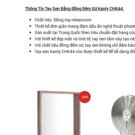
Thông Tin Tay Sen Bằng Đồng Đệm Sứ Kanly CHK44:
Chất liệu: Đồng mạ nikencrom
Thiêt kế đơn giản mang đậm dấu ấn nghệ thuật phươ
Sản xuất tại Trung Quốc theo tiêu chuẩn đặt hàng c
Với thiết kế đẹp mắt và tinh tế, tay sen tắm này tạo
Với chất liệu đồng đếm sứ, tay sen không chỉ đảm bảo
Tay sen Kanly CHK44 còn được thiết kế để dễ dàng đi
-38%