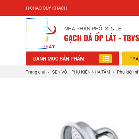
 KÍNH CHÀO QUÝ KHÁCH
DANH MỤC SẢN PHẨM
TRA
Trang chủ
SEN VÒI , PHỤ KIỆN NHÀ TẮM
Phụ kiện n