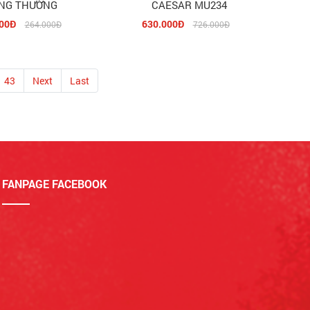
NG THƯỜNG
CAESAR MU234
00Đ
630.000Đ
264.000Đ
726.000Đ
43
Next
Last
FANPAGE FACEBOOK