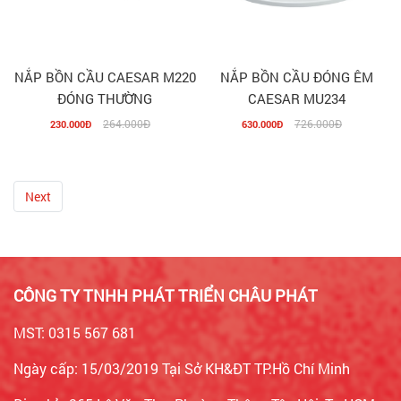
NẮP BỒN CẦU CAESAR M220
NẮP BỒN CẦU ĐÓNG ÊM
ĐÓNG THƯỜNG
CAESAR MU234
264.000Đ
726.000Đ
230.000Đ
630.000Đ
Next
CÔNG TY TNHH PHÁT TRIỂN CHÂU PHÁT
MST: 0315 567 681
Ngày cấp: 15/03/2019 Tại Sở KH&ĐT TP.Hồ Chí Minh