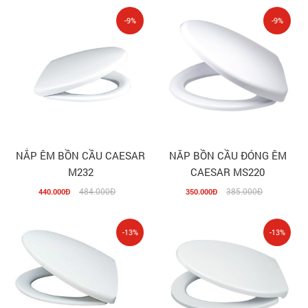
-9%
-9%
NẮP ÊM BỒN CẦU CAESAR
NĂP BỒN CẦU ĐÓNG ÊM
M232
CAESAR MS220
484.000Đ
385.000Đ
440.000Đ
350.000Đ
-13%
-13%