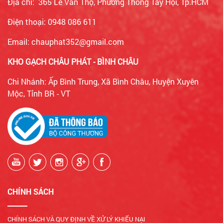
Địa chỉ: 365 Lê Văn Thọ, Phường Thông Tây Hội, Tp.HCM
Điện thoại: 0948 086 611
Email: chauphat352@gmail.com
KHO GẠCH CHÂU PHÁT - BÌNH CHÂU
Chi Nhánh: Ấp Bình Trung, Xã Bình Châu, Huyện Xuyên
Mộc, Tỉnh BR - VT
CHÍNH SÁCH
CHÍNH SÁCH VÀ QUY ĐỊNH VỀ XỬ LÝ KHIẾU NẠI