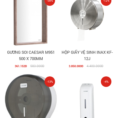
-38%
-12%
GƯƠNG SOI CAESAR M951
HỘP GIẤY VỆ SINH INAX KF-
500 X 700MM
12J
583.000Đ
4.400.000Đ
361.152Đ
3.850.000Đ
-13%
-4%