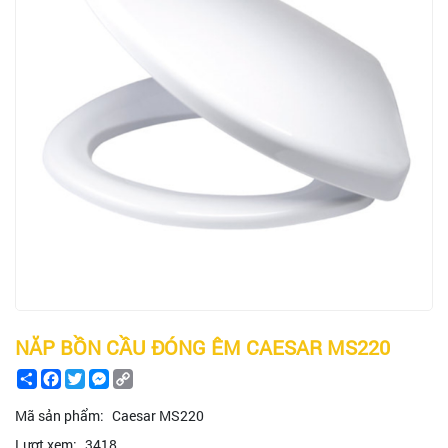
NĂP BỒN CẦU ĐÓNG ÊM CAESAR MS220
Share
Facebook
Twitter
Messenger
Copy
Link
Mã sản phẩm:
Caesar MS220
Lượt xem:
3418