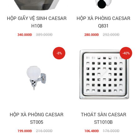
HỘP GIẤY VỆ SINH CAESAR
HỘP XÀ PHÒNG CAESAR
H108
Q831
389.000Đ
292.000Đ
340.000Đ
280.000Đ
-8%
-40%
HỘP XÀ PHÒNG CAESAR
THOÁT SÀN CAESAR
ST005
ST1010B
216.000Đ
176.000Đ
199.000Đ
106.480Đ