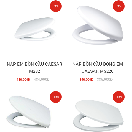
-9%
-9%
NẮP ÊM BỒN CẦU CAESAR
NĂP BỒN CẦU ĐÓNG ÊM
M232
CAESAR MS220
484.000Đ
385.000Đ
440.000Đ
350.000Đ
-13%
-13%