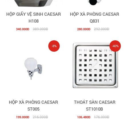
HỘP GIẤY VỆ SINH CAESAR
HỘP XÀ PHÒNG CAESAR
H108
Q831
389.000Đ
292.000Đ
340.000Đ
280.000Đ
-8%
-40%
HỘP XÀ PHÒNG CAESAR
THOÁT SÀN CAESAR
ST005
ST1010B
216.000Đ
176.000Đ
199.000Đ
106.480Đ