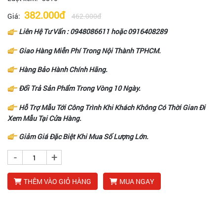
382.000đ
Giá:
462.000đ
Liên Hệ Tư Vấn :
0948086611
hoặc
0916408289
Giao Hàng Miễn Phí Trong Nội Thành TPHCM.
Hàng Bảo Hành Chính Hãng.
Đổi Trả Sản Phẩm Trong Vòng 10 Ngày.
Hỗ Trợ Mẫu Tới Công Trình Khi Khách Không Có Thời Gian Đi
Xem Mẫu Tại Cửa Hàng.
Giảm Giá Đặc Biệt Khi Mua Số Lượng Lớn.
-
+
THÊM VÀO GIỎ HÀNG
MUA NGAY