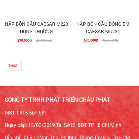
NẮP BỒN CẦU CAESAR M220
NẮP BỒN CẦU ĐÓNG ÊM
ĐÓNG THƯỜNG
CAESAR MU234
264.000Đ
726.000Đ
230.000Đ
630.000Đ
Next
CÔNG TY TNHH PHÁT TRIỂN CHÂU PHÁT
MST: 0315 567 681
Ngày cấp: 15/03/2019 Tại Sở KH&ĐT TP.Hồ Chí Minh
Địa chỉ: 365 Lê Văn Thọ, Phường Thông Tây Hội, Tp.HCM