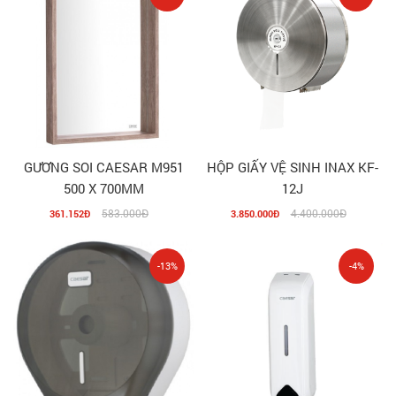
GƯƠNG SOI CAESAR M951
HỘP GIẤY VỆ SINH INAX KF-
500 X 700MM
12J
583.000Đ
4.400.000Đ
361.152Đ
3.850.000Đ
-13%
-4%