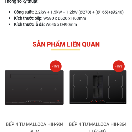
Thông số kỹ thuật:
Công suất:
2.2kW + 1.5kW + 1.2kW (Ø270) + (Ø165)+(Ø240)
Kích thước bếp:
W590 x D520 x H63mm
Kích thước lỗ đá:
W645 x D490mm
SẢN PHẨM LIÊN QUAN
-15%
-15%
BẾP 4 TỪ MALLOCA HIH-904
BẾP 4 TỪ MALLOCA HIH-864
SLIM
LI (ĐÈN)