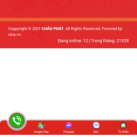
Coppyright © 2021
. All Rights Reserved. Powered by
CHÂU PHÁT
nina.vn
Đang online: 12
|
Trong tháng: 21528
Google Map
Fanpage
Zalo
Tin Nhắn