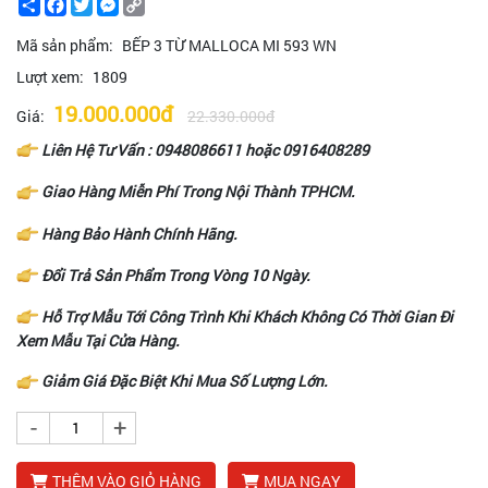
Share
Facebook
Twitter
Messenger
Copy
Link
Mã sản phẩm:
BẾP 3 TỪ MALLOCA MI 593 WN
Lượt xem:
1809
19.000.000đ
Giá:
22.330.000đ
Liên Hệ Tư Vấn :
0948086611
hoặc
0916408289
Giao Hàng Miễn Phí Trong Nội Thành TPHCM.
Hàng Bảo Hành Chính Hãng.
Đổi Trả Sản Phẩm Trong Vòng 10 Ngày.
Hỗ Trợ Mẫu Tới Công Trình Khi Khách Không Có Thời Gian Đi
Xem Mẫu Tại Cửa Hàng.
Giảm Giá Đặc Biệt Khi Mua Số Lượng Lớn.
-
+
THÊM VÀO GIỎ HÀNG
MUA NGAY