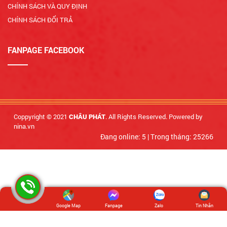
CHÍNH SÁCH VÀ QUY ĐỊNH
CHÍNH SÁCH ĐỔI TRẢ
FANPAGE FACEBOOK
Coppyright © 2021
. All Rights Reserved. Powered by
CHÂU PHÁT
nina.vn
Đang online: 5
|
Trong tháng: 25266
Google Map
Fanpage
Zalo
Tin Nhắn