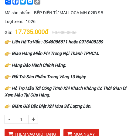
Share
Facebook
Twitter
Messenger
Copy
Link
Mã sản phẩm:
BẾP ĐIỆN TỪ MALLOCA MH-02IR SB
Lượt xem:
1026
17.735.000đ
Giá:
20.900.000đ
Liên Hệ Tư Vấn :
0948086611
hoặc
0916408289
Giao Hàng Miễn Phí Trong Nội Thành TPHCM.
Hàng Bảo Hành Chính Hãng.
Đổi Trả Sản Phẩm Trong Vòng 10 Ngày.
Hỗ Trợ Mẫu Tới Công Trình Khi Khách Không Có Thời Gian Đi
Xem Mẫu Tại Cửa Hàng.
Giảm Giá Đặc Biệt Khi Mua Số Lượng Lớn.
-
+
THÊM VÀO GIỎ HÀNG
MUA NGAY