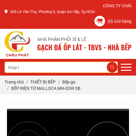
CÔNG TY CHÂU PHÁT
365 Lê Văn Thọ, Phường 9, Quận Gò Vấp, Tp.HCM
(0)
Giỏ hàng
Trang chủ
THIẾT BỊ BẾP
Bếp ga
BẾP ĐIỆN TỪ MALLOCA MH-02IR SB