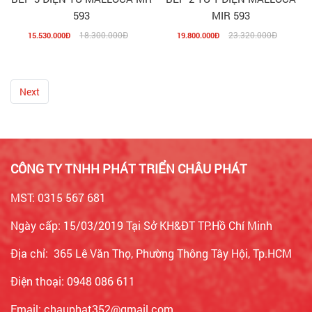
593
MIR 593
18.300.000Đ
23.320.000Đ
15.530.000Đ
19.800.000Đ
Next
CÔNG TY TNHH PHÁT TRIỂN CHÂU PHÁT
MST: 0315 567 681
Ngày cấp: 15/03/2019 Tại Sở KH&ĐT TP.Hồ Chí Minh
Địa chỉ: 365 Lê Văn Thọ, Phường Thông Tây Hội, Tp.HCM
Điện thoại: 0948 086 611
Email: chauphat352@gmail.com