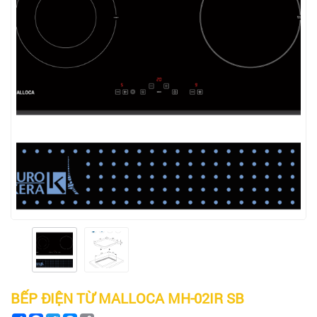
BẾP ĐIỆN TỪ MALLOCA MH-02IR SB