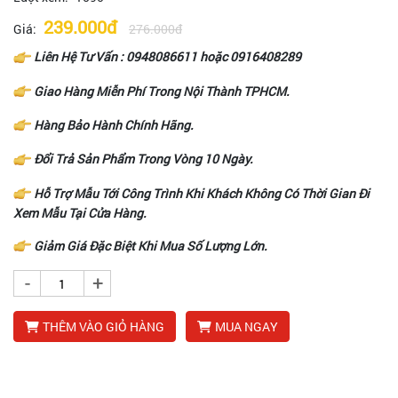
239.000đ
Giá:
276.000đ
Liên Hệ Tư Vấn :
0948086611
hoặc
0916408289
Giao Hàng Miễn Phí Trong Nội Thành TPHCM.
Hàng Bảo Hành Chính Hãng.
Đổi Trả Sản Phẩm Trong Vòng 10 Ngày.
Hỗ Trợ Mẫu Tới Công Trình Khi Khách Không Có Thời Gian Đi
Xem Mẫu Tại Cửa Hàng.
Giảm Giá Đặc Biệt Khi Mua Số Lượng Lớn.
-
+
THÊM VÀO GIỎ HÀNG
MUA NGAY