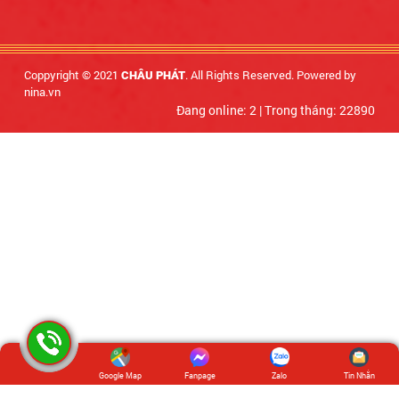
Coppyright © 2021
. All Rights Reserved. Powered by
CHÂU PHÁT
nina.vn
Đang online: 2
|
Trong tháng: 22890
Google Map
Fanpage
Zalo
Tin Nhắn