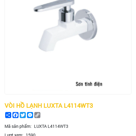
VÒI HỒ LẠNH LUXTA L4114WT3
Share
Facebook
Twitter
Messenger
Copy
Link
Mã sản phẩm:
LUXTA L4114WT3
Lượt xem:
1590