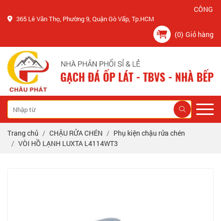
CÔNG TY CHÂ
365 Lê Văn Thọ, Phường 9, Quận Gò Vấp, Tp.HCM
(0)
Giỏ hàng
Trang chủ
CHẬU RỬA CHÉN
Phụ kiện chậu rửa chén
VÒI HỒ LẠNH LUXTA L4114WT3