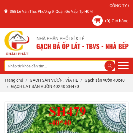
CÔNG TY CHÂU P
365 Lê Văn Thọ, Phường 9, Quận Gò Vấp, Tp.HCM
(0)
Giỏ hàng
Trang chủ
GẠCH SÂN VƯỜN , VỈA HÈ
Gạch sân vườn 40x40
GẠCH LÁT SÂN VƯỜN 40X40 SH470