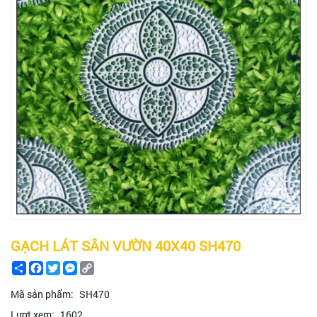
GẠCH LÁT SÂN VƯỜN 40X40 SH470
Share
Facebook
Twitter
Messenger
Copy
Link
Mã sản phẩm:
SH470
Lượt xem:
1602