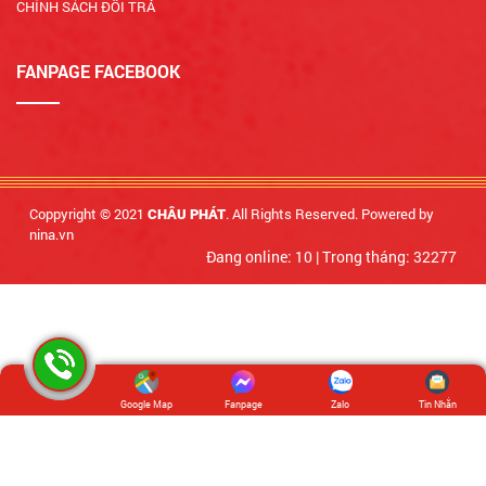
CHÍNH SÁCH ĐỔI TRẢ
FANPAGE FACEBOOK
Coppyright © 2021
. All Rights Reserved. Powered by
CHÂU PHÁT
nina.vn
Đang online: 10
|
Trong tháng: 32277
Google Map
Fanpage
Zalo
Tin Nhắn