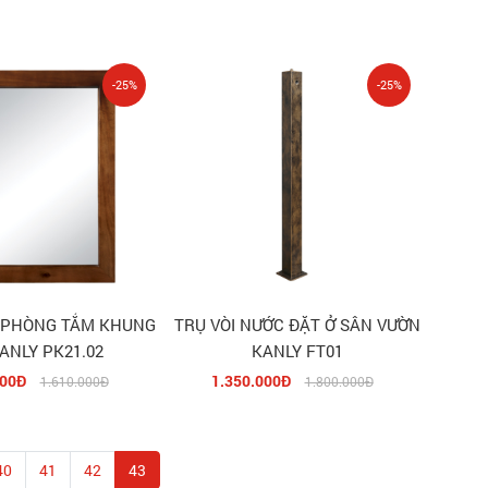
-25%
-25%
 PHÒNG TẮM KHUNG
TRỤ VÒI NƯỚC ĐẶT Ở SÂN VƯỜN
ANLY PK21.02
KANLY FT01
000Đ
1.350.000Đ
1.610.000Đ
1.800.000Đ
40
41
42
43