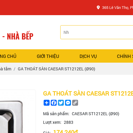
365 Lê Văn Thọ, 
NG CHỦ
GIỚI THIỆU
DỊCH VỤ
CHÍNH
hà tắm
GA THOÁT SÀN CAESAR ST1212EL (Ø90)
GA THOÁT SÀN CAESAR ST1212E
Share
Facebook
Twitter
Messenger
Copy
Link
Mã sản phẩm:
CAESAR ST1212EL (Ø90)
Lượt xem:
2883
174.240đ
Giá: