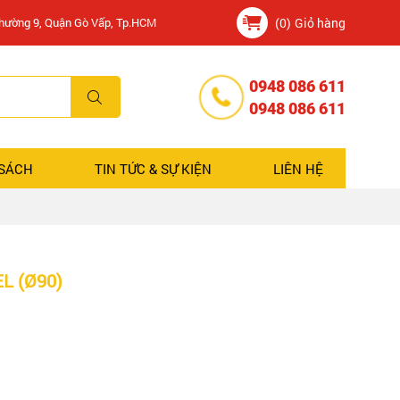
Phường 9, Quận Gò Vấp, Tp.HCM
(0)
Giỏ hàng
0948 086 611
0948 086 611
 SÁCH
TIN TỨC & SỰ KIỆN
LIÊN HỆ
L (Ø90)