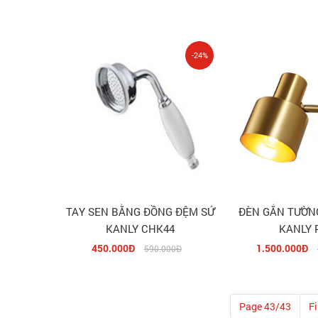
-24%
TAY SEN BẰNG ĐỒNG ĐỆM SỨ
ĐÈN GẮN TƯỜN
KANLY CHK44
KANLY 
450.000Đ
1.500.000Đ
590.000Đ
Page 43/43
Fi