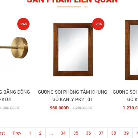
-24%
-25%
G BẰNG ĐỒNG
GƯƠNG SOI PHÒNG TẮM KHUNG
GƯƠNG SOI
PKL01
GỖ KANLY PK21.01
GỖ K
960.000Đ
1.210.
1.980.000Đ
1.280.000Đ
rst
Prev
1
2
...
34
35
36
37
38
39