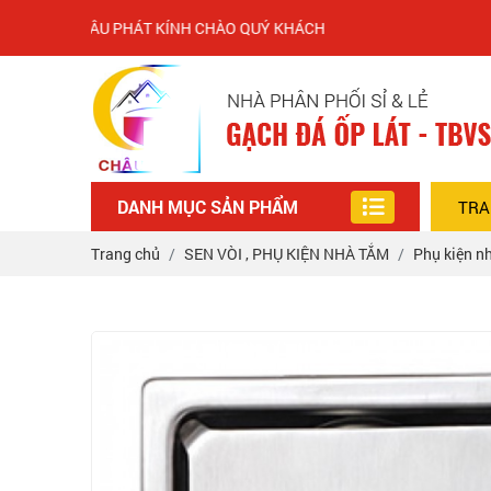
Y CHÂU PHÁT KÍNH CHÀO QUÝ KHÁCH
DANH MỤC SẢN PHẨM
TRA
Trang chủ
SEN VÒI , PHỤ KIỆN NHÀ TẮM
Phụ kiện n