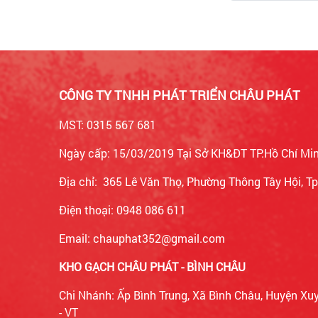
CÔNG TY TNHH PHÁT TRIỂN CHÂU PHÁT
MST: 0315 567 681
Ngày cấp: 15/03/2019 Tại Sở KH&ĐT TP.Hồ Chí Mi
Địa chỉ: 365 Lê Văn Thọ, Phường Thông Tây Hội, 
Điện thoại: 0948 086 611
Email: chauphat352@gmail.com
KHO GẠCH CHÂU PHÁT - BÌNH CHÂU
Chi Nhánh: Ấp Bình Trung, Xã Bình Châu, Huyện Xu
- VT