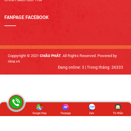
FANPAGE FACEBOOK
Coppyright © 2021
. All Rights Reserved. Powered by
CHÂU PHÁT
nina.vn
Đang online: 3
|
Trong tháng: 26333
Google Map
Fanpage
Zalo
Tin Nhắn