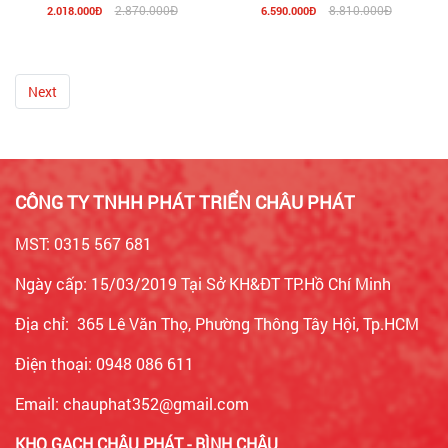
S200
2.870.000Đ
8.810.000Đ
2.018.000Đ
6.590.000Đ
Next
CÔNG TY TNHH PHÁT TRIỂN CHÂU PHÁT
MST: 0315 567 681
Ngày cấp: 15/03/2019 Tại Sở KH&ĐT TP.Hồ Chí Minh
Địa chỉ: 365 Lê Văn Thọ, Phường Thông Tây Hội, Tp.HCM
Điện thoại: 0948 086 611
Email: chauphat352@gmail.com
KHO GẠCH CHÂU PHÁT - BÌNH CHÂU