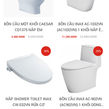
BỒN CẦU MỘT KHỐI CAESAR
BỒN CẦU INAX AC-1032VN
CD1375 NẮP ÊM
(AC1032VN) 1 KHỐI NẮP ÊM
AQUA CERAMIC
6.955.000Đ
12.980.000Đ
5.480.000Đ
11.290.000Đ
-30%
-25%
NẮP SHOWER TOILET INAX
BỒN CẦU INAX AC-902VN
CW-S32VN RỬA CƠ
(AC902VN) 1 KHỐI DÒNG