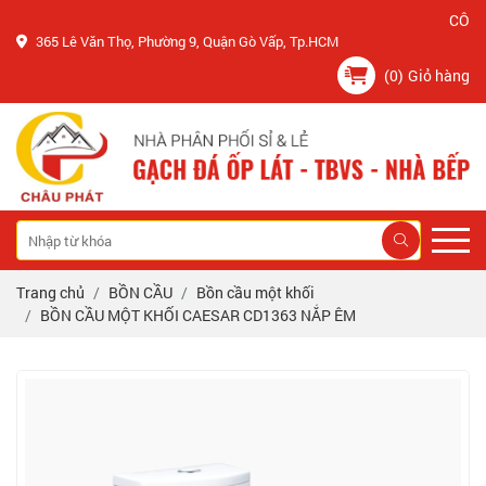
CÔNG TY C
365 Lê Văn Thọ, Phường 9, Quận Gò Vấp, Tp.HCM
(0)
Giỏ hàng
Trang chủ
BỒN CẦU
Bồn cầu một khối
BỒN CẦU MỘT KHỐI CAESAR CD1363 NẮP ÊM