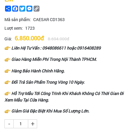
Share
Facebook
Twitter
Messenger
Copy
Link
Mã sản phẩm:
CAESAR CD1363
Lượt xem:
1723
6.850.000đ
Giá:
8.694.000đ
Liên Hệ Tư Vấn :
0948086611
hoặc
0916408289
Giao Hàng Miễn Phí Trong Nội Thành TPHCM.
Hàng Bảo Hành Chính Hãng.
Đổi Trả Sản Phẩm Trong Vòng 10 Ngày.
Hỗ Trợ Mẫu Tới Công Trình Khi Khách Không Có Thời Gian Đi
Xem Mẫu Tại Cửa Hàng.
Giảm Giá Đặc Biệt Khi Mua Số Lượng Lớn.
-
+