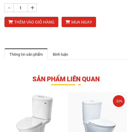
-
+
THÊM VÀO GIỎ HÀNG
MUA NGAY
Thông tin sản phẩm
Bình luận
SẢN PHẨM LIÊN QUAN
-22%