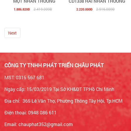
MỘT NHẤN THƯỜNG
CD1338 HAI NHẤN THƯỜNG
2.419.000Đ
2.516.000Đ
1.886.820Đ
2.220.000Đ
Next
CÔNG TY TNHH PHÁT TRIỂN CHÂU PHÁT
MST: 0315 567 681
Ngày cấp: 15/03/2019 Tại Sở KH&ĐT TP.Hồ Chí Minh
Địa chỉ: 365 Lê Văn Thọ, Phường Thông Tây Hội, Tp.HCM
Điện thoại: 0948 086 611
Email: chauphat352@gmail.com