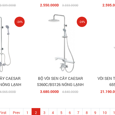
2.550.000Đ
2.595.
3.509.000Đ
3.333.000Đ
-24%
-24%
CÂY CAESAR
BỘ VÒI SEN CÂY CAESAR
VÒI SEN 
 NÓNG LẠNH
S360C/BS126 NÓNG LẠNH
65
3.680.000Đ
21.190.
4.565.000Đ
4.840.000Đ
First
Prev
1
2
3
4
5
6
7
8
9
10