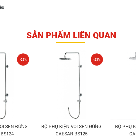
đều
SẢN PHẨM LIÊN QUAN
-23%
-23%
VÒI SEN ĐỨNG
BỘ PHỤ KIỆN VÒI SEN ĐỨNG
BỘ PHỤ K
 BS124
CAESAR BS125
CA