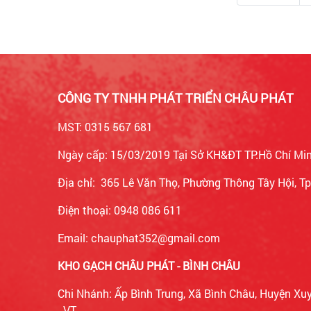
CÔNG TY TNHH PHÁT TRIỂN CHÂU PHÁT
MST: 0315 567 681
Ngày cấp: 15/03/2019 Tại Sở KH&ĐT TP.Hồ Chí Mi
Địa chỉ: 365 Lê Văn Thọ, Phường Thông Tây Hội, 
Điện thoại: 0948 086 611
Email: chauphat352@gmail.com
KHO GẠCH CHÂU PHÁT - BÌNH CHÂU
Chi Nhánh: Ấp Bình Trung, Xã Bình Châu, Huyện Xu
- VT