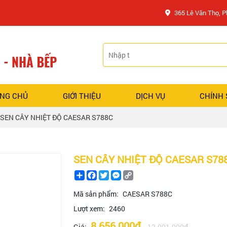
365 Lê Văn Thọ, 
NG CHỦ
GIỚI THIỆU
DỊCH VỤ
CHÍNH
SEN CÂY NHIỆT ĐỘ CAESAR S788C
SEN CÂY NHIỆT ĐỘ CAESAR S78
Share
Facebook
Twitter
Messenger
Copy
Link
Mã sản phẩm:
CAESAR S788C
Lượt xem:
2460
8.656.000đ
Giá:
12.001.000đ