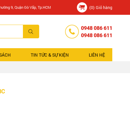
Phường 9, Quận Gò Vấp, Tp.HCM
(0)
Giỏ hàng
0948 086 611
0948 086 611
 SÁCH
TIN TỨC & SỰ KIỆN
LIÊN HỆ
8C