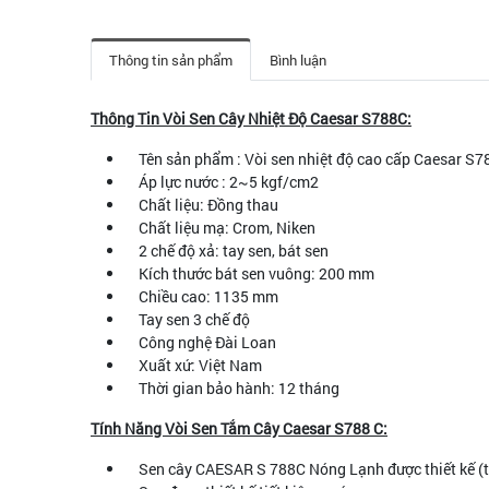
Thông tin sản phẩm
Bình luận
Thông Tin Vòi Sen Cây Nhiệt Độ Caesar S788C:
Tên sản phẩm : Vòi sen nhiệt độ cao cấp Caesar S7
Áp lực nước : 2~5 kgf/cm2
Chất liệu: Đồng thau
Chất liệu mạ: Crom, Niken
2 chế độ xả: tay sen, bát sen
Kích thước bát sen vuông: 200 mm
Chiều cao: 1135 mm
Tay sen 3 chế độ
Công nghệ Đài Loan
Xuất xứ: Việt Nam
Thời gian bảo hành: 12 tháng
Tính Năng Vòi Sen Tắm Cây Caesar S788 C:
Sen cây CAESAR S 788C Nóng Lạnh được thiết kế (tinh