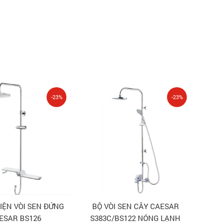
-23%
-23%
IỆN VÒI SEN ĐỨNG
BỘ VÒI SEN CÂY CAESAR
ESAR BS126
S383C/BS122 NÓNG LẠNH