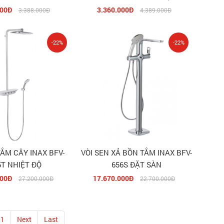
000Đ
3.360.000Đ
3.388.000Đ
4.389.000Đ
-22%
-22%
TẮM CÂY INAX BFV-
VÒI SEN XẢ BỒN TẮM INAX BFV-
5T NHIỆT ĐỘ
656S ĐẶT SÀN
000Đ
17.670.000Đ
27.200.000Đ
22.700.000Đ
11
Next
Last