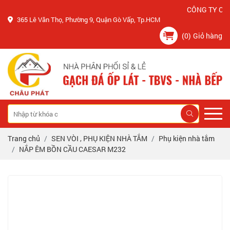
CÔNG TY CHÂU PH
365 Lê Văn Thọ, Phường 9, Quận Gò Vấp, Tp.HCM
(0)
Giỏ hàng
Trang chủ
SEN VÒI , PHỤ KIỆN NHÀ TẮM
Phụ kiện nhà tắm
NẮP ÊM BỒN CẦU CAESAR M232