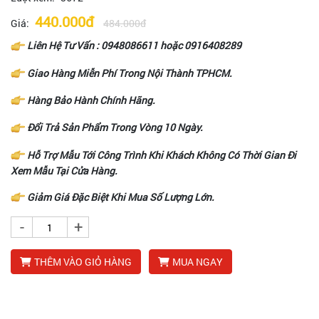
440.000đ
Giá:
484.000đ
Liên Hệ Tư Vấn :
0948086611
hoặc
0916408289
Giao Hàng Miễn Phí Trong Nội Thành TPHCM.
Hàng Bảo Hành Chính Hãng.
Đổi Trả Sản Phẩm Trong Vòng 10 Ngày.
Hỗ Trợ Mẫu Tới Công Trình Khi Khách Không Có Thời Gian Đi
Xem Mẫu Tại Cửa Hàng.
Giảm Giá Đặc Biệt Khi Mua Số Lượng Lớn.
-
+
THÊM VÀO GIỎ HÀNG
MUA NGAY