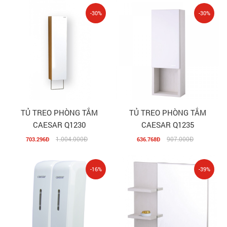
-30%
-30%
TỦ TREO PHÒNG TẮM
TỦ TREO PHÒNG TẮM
CAESAR Q1230
CAESAR Q1235
1.004.000Đ
907.000Đ
703.296Đ
636.768Đ
-16%
-39%