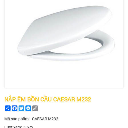
NẮP ÊM BỒN CẦU CAESAR M232
Share
Facebook
Twitter
Messenger
Copy
Link
Mã sản phẩm:
CAESAR M232
Lượt xem:
3672