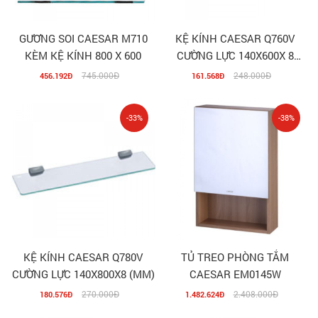
GƯƠNG SOI CAESAR M710
KỆ KÍNH CAESAR Q760V
KÈM KỆ KÍNH 800 X 600
CƯỜNG LỰC 140X600X 8
(MM)
745.000Đ
248.000Đ
456.192Đ
161.568Đ
-33%
-38%
KỆ KÍNH CAESAR Q780V
TỦ TREO PHÒNG TẮM
CƯỜNG LỰC 140X800X8 (MM)
CAESAR EM0145W
270.000Đ
2.408.000Đ
180.576Đ
1.482.624Đ