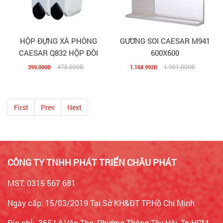
HỘP ĐỰNG XÀ PHÒNG
GƯƠNG SOI CAESAR M941
CAESAR Q832 HỘP ĐÔI
600X600
475.000Đ
1.901.000Đ
399.000Đ
1.168.992Đ
First
Prev
Next
CÔNG TY TNHH PHÁT TRIỂN CHÂU PHÁT
MST: 0315 567 681
Ngày cấp: 15/03/2019 Tại Sở KH&ĐT TP.Hồ Chí Minh
Địa chỉ: 365 Lê Văn Thọ, Phường Thông Tây Hội, Tp.HCM