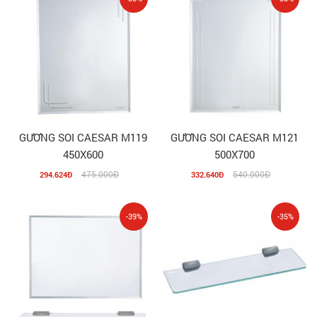
GƯƠNG SOI CAESAR M119
GƯƠNG SOI CAESAR M121
450X600
500X700
475.000Đ
540.000Đ
294.624Đ
332.640Đ
-39%
-35%