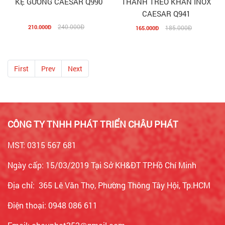
KỆ GƯƠNG CAESAR Q990
THANH TREO KHĂN INOX
CAESAR Q941
240.000Đ
210.000Đ
185.000Đ
165.000Đ
First
Prev
Next
CÔNG TY TNHH PHÁT TRIỂN CHÂU PHÁT
MST: 0315 567 681
Ngày cấp: 15/03/2019 Tại Sở KH&ĐT TP.Hồ Chí Minh
Địa chỉ: 365 Lê Văn Thọ, Phường Thông Tây Hội, Tp.HCM
Điện thoại: 0948 086 611