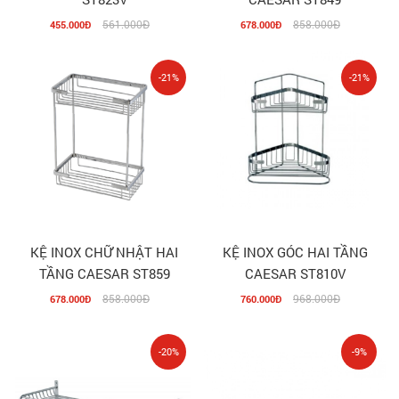
561.000Đ
858.000Đ
455.000Đ
678.000Đ
-21%
-21%
KỆ INOX CHỮ NHẬT HAI
KỆ INOX GÓC HAI TẦNG
TẦNG CAESAR ST859
CAESAR ST810V
858.000Đ
968.000Đ
678.000Đ
760.000Đ
-20%
-9%