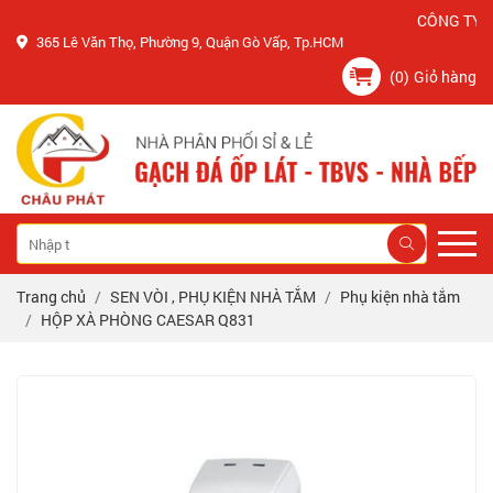
CÔNG TY CHÂU
365 Lê Văn Thọ, Phường 9, Quận Gò Vấp, Tp.HCM
(0)
Giỏ hàng
Trang chủ
SEN VÒI , PHỤ KIỆN NHÀ TẮM
Phụ kiện nhà tắm
HỘP XÀ PHÒNG CAESAR Q831