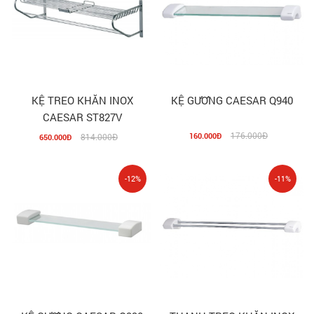
KỆ TREO KHĂN INOX
KỆ GƯƠNG CAESAR Q940
CAESAR ST827V
176.000Đ
160.000Đ
814.000Đ
650.000Đ
-12%
-11%