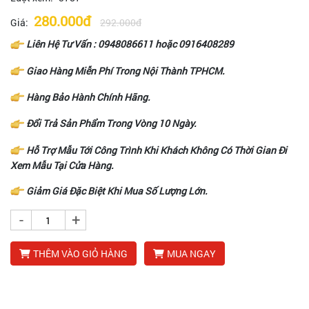
280.000đ
Giá:
292.000đ
Liên Hệ Tư Vấn :
0948086611
hoặc
0916408289
Giao Hàng Miễn Phí Trong Nội Thành TPHCM.
Hàng Bảo Hành Chính Hãng.
Đổi Trả Sản Phẩm Trong Vòng 10 Ngày.
Hỗ Trợ Mẫu Tới Công Trình Khi Khách Không Có Thời Gian Đi
Xem Mẫu Tại Cửa Hàng.
Giảm Giá Đặc Biệt Khi Mua Số Lượng Lớn.
-
+
THÊM VÀO GIỎ HÀNG
MUA NGAY