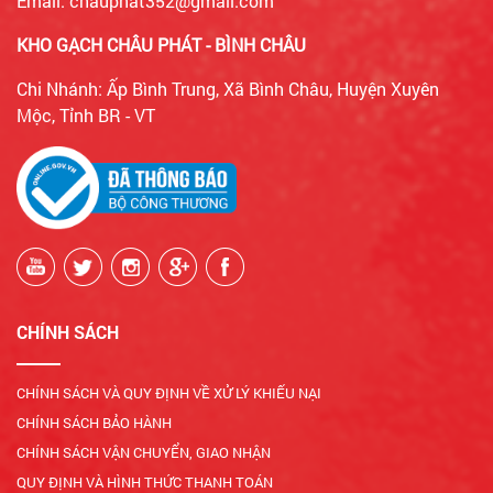
Email: chauphat352@gmail.com
KHO GẠCH CHÂU PHÁT - BÌNH CHÂU
Chi Nhánh: Ấp Bình Trung, Xã Bình Châu, Huyện Xuyên
Mộc, Tỉnh BR - VT
CHÍNH SÁCH
CHÍNH SÁCH VÀ QUY ĐỊNH VỀ XỬ LÝ KHIẾU NẠI
CHÍNH SÁCH BẢO HÀNH
CHÍNH SÁCH VẬN CHUYỂN, GIAO NHẬN
QUY ĐỊNH VÀ HÌNH THỨC THANH TOÁN