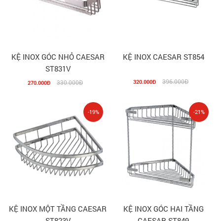
KỆ INOX GÓC NHỎ CAESAR
KỆ INOX CAESAR ST854
ST831V
396.000Đ
320.000Đ
330.000Đ
270.000Đ
-19%
-21%
KỆ INOX MỘT TẦNG CAESAR
KỆ INOX GÓC HAI TẦNG
ST823V
CAESAR ST849